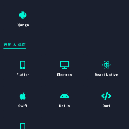
Django
行動 & 桌面
Flutter
Electron
React Native
Swift
Kotlin
Dart