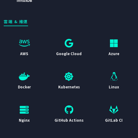
InfluxDB
雲端 & 維運
AWS
Google Cloud
Azure
Docker
Kubernetes
Linux
Nginx
GitHub Actions
GitLab CI