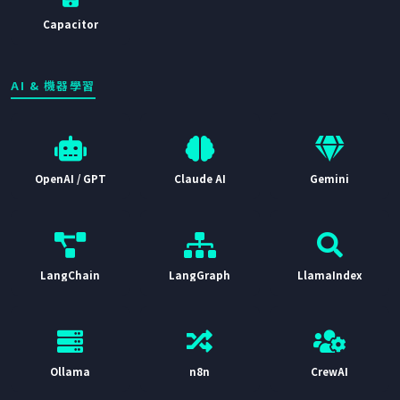
Capacitor
AI & 機器學習
OpenAI / GPT
Claude AI
Gemini
LangChain
LangGraph
LlamaIndex
Ollama
n8n
CrewAI