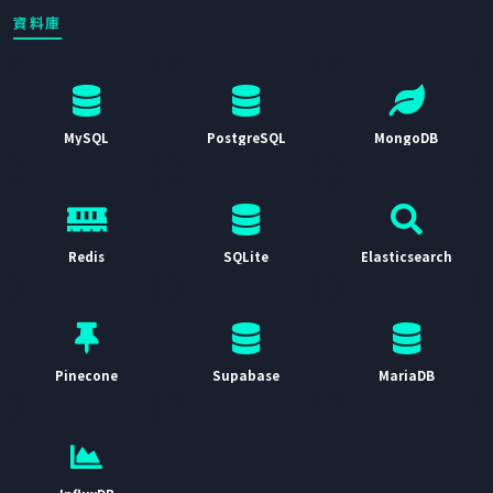
資料庫
MySQL
PostgreSQL
MongoDB
Redis
SQLite
Elasticsearch
Pinecone
Supabase
MariaDB