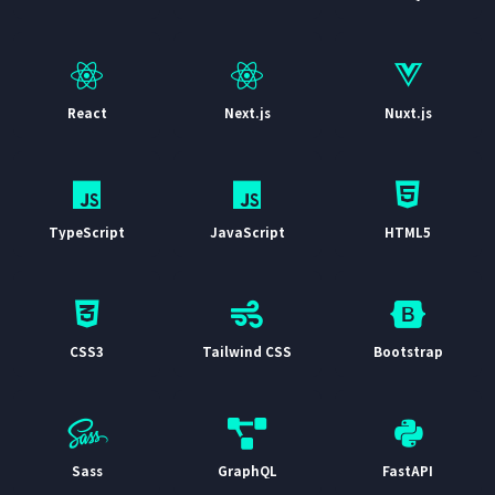
React
Next.js
Nuxt.js
TypeScript
JavaScript
HTML5
CSS3
Tailwind CSS
Bootstrap
Sass
GraphQL
FastAPI