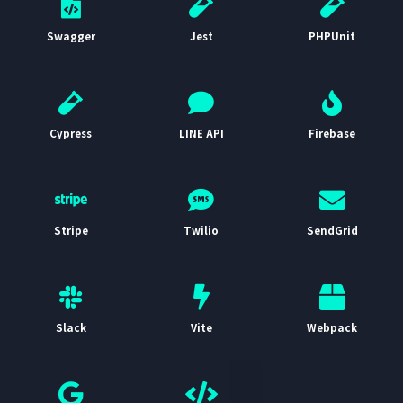
Swagger
Jest
PHPUnit
Cypress
LINE API
Firebase
Stripe
Twilio
SendGrid
Slack
Vite
Webpack