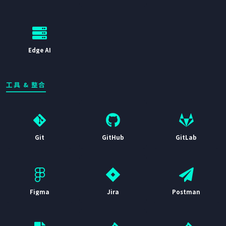
Edge AI
工具 & 整合
Git
GitHub
GitLab
Figma
Jira
Postman