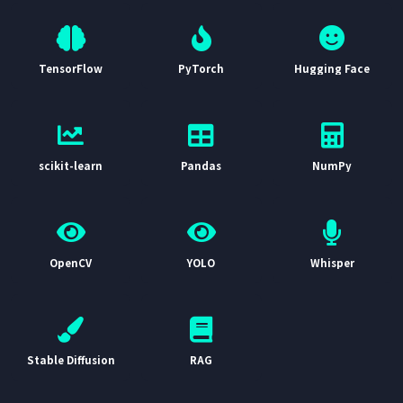
TensorFlow
PyTorch
Hugging Face
scikit-learn
Pandas
NumPy
OpenCV
YOLO
Whisper
Stable Diffusion
RAG