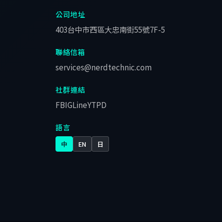
公司地址
403台中市西區大忠南街55號7F-5
聯絡信箱
services@nerdtechnic.com
社群連結
FB
IG
Line
YT
PD
語言
中
EN
日