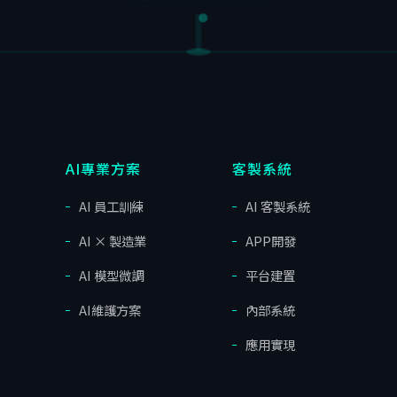
AI專業方案
客製系統
AI 員工訓練
AI 客製系統
AI × 製造業
APP開發
AI 模型微調
平台建置
AI維護方案
內部系統
應用實現