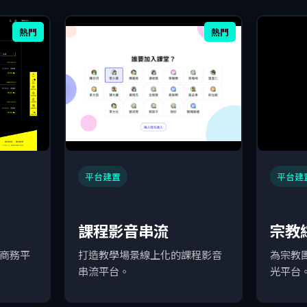
熱門
熱門
平台建置
平台建
課程影音串流
宗教
商務平
打造教學場景線上化的課程影音
為宗教
串流平台。
光平台