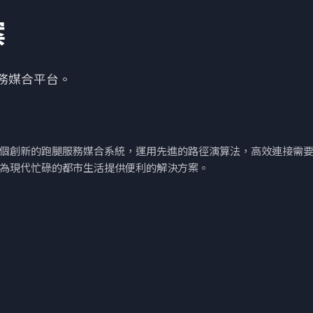
案
務媒合平台。
個創新的跑腿服務媒合系統，運用先進的路徑演算法，高效連接需
為現代忙碌的都市生活提供便利的解決方案。