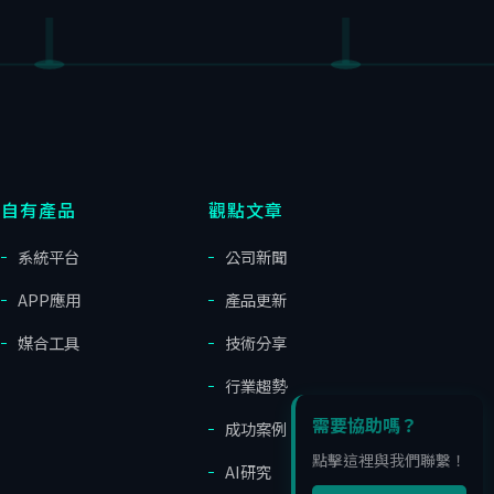
自有產品
觀點文章
系統平台
公司新聞
APP應用
產品更新
媒合工具
技術分享
行業趨勢
需要協助嗎？
成功案例
點擊這裡與我們聯繫！
AI研究