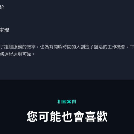
統
處理
了跑腿服務的效率，也為有閒暇時間的人創造了靈活的工作機會。
務過程透明可靠。
相關案例
您可能也會喜歡