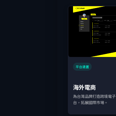
平台建置
海外電商
為台灣品牌打造跨境電子
台，拓展國際市場。