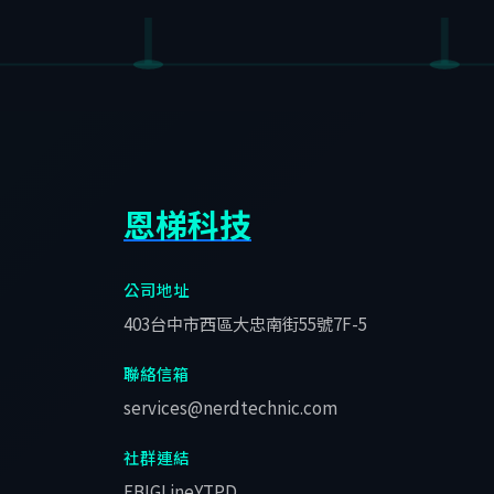
恩梯科技
公司地址
403台中市西區大忠南街55號7F-5
聯絡信箱
services@nerdtechnic.com
社群連結
FB
IG
Line
YT
PD