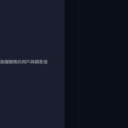
要跑腿服務的用戶與願意提