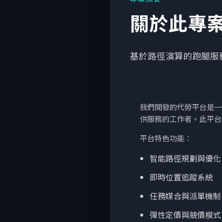
關於此專
基於路徑演算的跑腿服
我們開發的代勞平台是一
供服務的工作者。此平台
平台特色功能：
智能路徑規劃與優化
即時位置追蹤系統
任務媒合與派單機制
彈性定價與競價模式