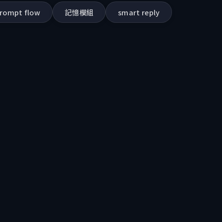
rompt flow
記憶模組
smart reply