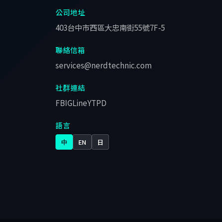
公司地址
403台中市西區大忠南街55號7F-5
聯絡信箱
services@nerdtechnic.com
社群連結
FB
IG
Line
YT
PD
語言
中
EN
日