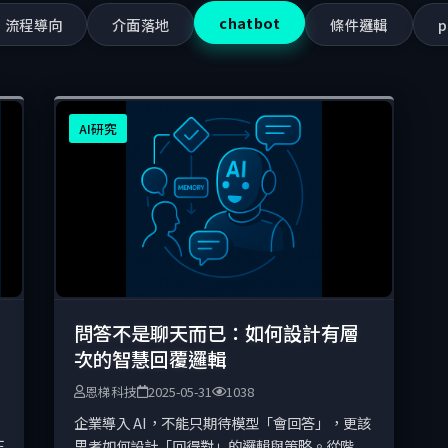
chatbot
流程導向
介面落地
條件邏輯
p
AI研究
問答不是聊天而已：如何設計有層
次的智慧回覆邏輯
恩梯科技
2025-05-31
1038
企業導入 AI，不能只期待模型「會回答」，更該
正
思考如何設計「回得對」的邏輯與策略。從階