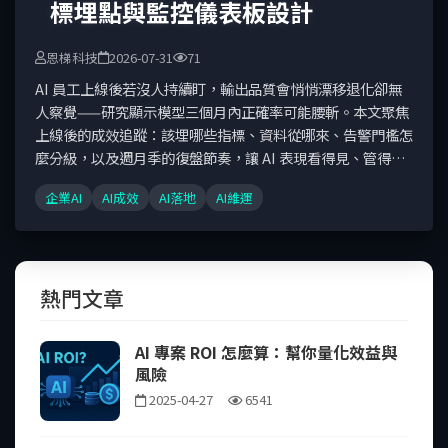
標埋點與監控儀表板設計
恩梯科技
2026-07-31
71
AI 員工上線後若沒人持續盯，輸出品質會悄悄漂移退化卻無
人察覺——研究顯示模型三個月內正確率可能腰斬。本文聚焦
上線後的成效追蹤：該埋哪些指標、資料從哪來、告警門檻怎
麼分級，以及週月季的復盤節奏，讓 AI 表現看得見、管得
住。
企業AI
AI成效
AI落地
AI維運
熱門文章
AI 專案 ROI 怎麼算：幫你量化效益與
風險
2025-04-27
6541