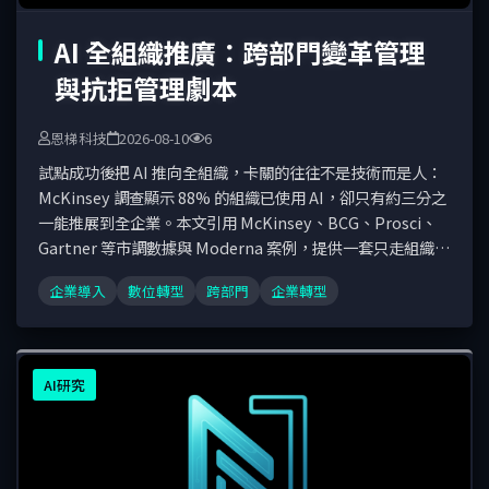
AI 全組織推廣：跨部門變革管理
與抗拒管理劇本
恩梯科技
2026-08-10
6
試點成功後把 AI 推向全組織，卡關的往往不是技術而是人：
McKinsey 調查顯示 88% 的組織已使用 AI，卻只有約三分之
一能推展到全企業。本文引用 McKinsey、BCG、Prosci、
Gartner 等市調數據與 Moderna 案例，提供一套只走組織與
人事面的變革管理劇本——利害關係人地圖、四種抗拒來源與
企業導入
數位轉型
跨部門
企業轉型
對策、ADKAR 溝通節奏、champion 制度，以及把採用綁進
KPI 與工作流程。
AI研究