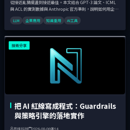
從接近亂猜擺盪到接近最佳。本文結合 GPT-3 論文、ICML
與 ACL 的實測數據與 Anthropic 官方準則，說明如何用企業
真實範例做 Few-shot：從黃金樣本、數量與排列、動態檢索
LLM
企業應用
知識重用
AI工具
到回歸驗收，把輸出品質變成可量測的工程問題。
技術分享
把 AI 紅線寫成程式：Guardrails
與策略引擎的落地實作
恩梯科技
2026-08-06
14