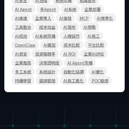
AI安全
AI治理
系統架構
知識整合
AI Agent
多Agent
AI系統
企業部署
AI維運
企業導入
AI倫理
MCP
AI標準化
工具整合
成本效益
AI落地
AI策略
AI成效
AI系統架構
人機協作
AI員工
OpenClaw
AI選型
成本比較
平台比較
AI資安
投資報酬率
AI ROI
企業AI評估
企業風險
決策透明度
AI Agent架構
多工系統
系統設計
自動化協調
AI優化
持續學習
錯誤管理
AI員工進化
POC驗證