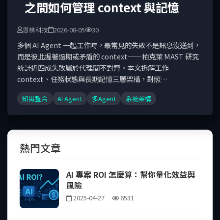
之間如何管理 context 與記憶
恩梯科技
2026-08-05
30
多個 AI Agent 一起工作時，最常見的失敗不是訊息沒送到，
而是彼此握著過期或矛盾的 context——柏克萊 MAST 研究
統計近四成失敗屬於代理間不對齊。本文拆解工作
context、任務狀態與長期記憶三層架構，對照
LangGraph、CrewAI、MemGPT 的實作與 Anthropic、
知識整合
AI Agent
多Agent
系統架構
Cognition 的工程經驗，說明共享儲存與交接載體兩種機
制、共享與私有的分界，以及維持一致性的實務對策。
熱門文章
AI 專案 ROI 怎麼算：幫你量化效益與
風險
2025-04-27
6531