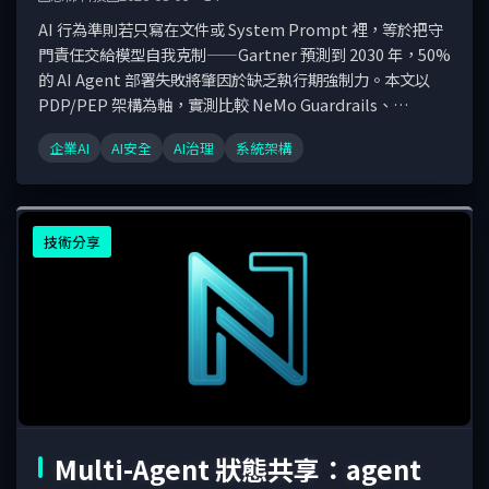
AI 行為準則若只寫在文件或 System Prompt 裡，等於把守
門責任交給模型自我克制——Gartner 預測到 2030 年，50%
的 AI Agent 部署失敗將肇因於缺乏執行期強制力。本文以
PDP/PEP 架構為軸，實測比較 NeMo Guardrails、
Guardrails AI、OpenAI Agents SDK 與 OPA 的落地方式，
企業AI
AI安全
AI治理
系統架構
並用 Llama Guard 3 的攔截率與誤攔率數據說明護欄的真實
取捨。
技術分享
Multi-Agent 狀態共享：agent