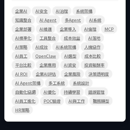
企業AI
AI安全
AI治理
系統架構
知識整合
AI Agent
多Agent
AI系統
企業部署
AI維運
企業導入
AI倫理
MCP
AI標準化
工具整合
成本效益
AI落地
AI策略
AI成效
AI系統架構
人機協作
AI員工
OpenClaw
AI選型
成本比較
平台比較
企業應用
AI資安
投資報酬率
AI ROI
企業AI評估
企業風險
決策透明度
AI Agent架構
多工系統
系統設計
自動化協調
AI優化
持續學習
錯誤管理
AI員工進化
POC驗證
AI與工作
職務轉型
HR策略