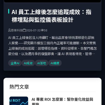
AI 員工上線後怎麼追蹤成效：指
標埋點與監控儀表板設計
恩梯科技
2026-07-31
58
AI 員工上線後若沒人持續盯，輸出品質會悄悄漂移退化卻無
人察覺——研究顯示模型三個月內正確率可能腰斬。本文聚焦
上線後的成效追蹤：該埋哪些指標、資料從哪來、告警門檻怎
麼分級，以及週月季的復盤節奏，讓 AI 表現看得見、管得
住。
企業AI
AI成效
AI落地
AI維運
熱門文章
AI 專案 ROI 怎麼算：幫你量化效益與
風險