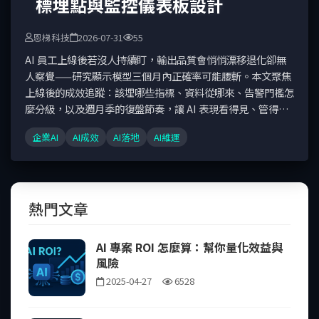
標埋點與監控儀表板設計
恩梯科技
2026-07-31
55
AI 員工上線後若沒人持續盯，輸出品質會悄悄漂移退化卻無
人察覺——研究顯示模型三個月內正確率可能腰斬。本文聚焦
上線後的成效追蹤：該埋哪些指標、資料從哪來、告警門檻怎
麼分級，以及週月季的復盤節奏，讓 AI 表現看得見、管得
住。
企業AI
AI成效
AI落地
AI維運
熱門文章
AI 專案 ROI 怎麼算：幫你量化效益與
風險
2025-04-27
6528