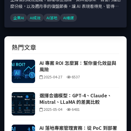
麼分級，以及週月季的復盤節奏，讓 AI 表現看得見、管得
住。
企業AI
AI成效
AI落地
AI維運
熱門文章
AI 專案 ROI 怎麼算：幫你量化效益與
風險
2025-04-27
6537
選擇合適模型：GPT-4、Claude、
Mistral、LLaMA 的差異比較
2025-05-04
6481
AI 落地專案管理實務：從 PoC 到部署