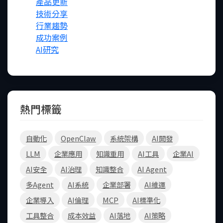
產品更新
技術分享
行業趨勢
成功案例
AI研究
熱門標籤
自動化
OpenClaw
系統架構
AI開發
LLM
企業應用
知識重用
AI工具
企業AI
AI安全
AI治理
知識整合
AI Agent
FB
多Agent
AI系統
企業部署
AI維運
IG
企業導入
AI倫理
MCP
AI標準化
Line
工具整合
成本效益
AI落地
AI策略