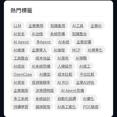
熱門標籤
LLM
企業應用
知識重用
AI工具
企業AI
AI安全
AI治理
系統架構
知識整合
AI Agent
多Agent
AI系統
企業部署
AI維運
企業導入
AI倫理
MCP
AI標準化
工具整合
成本效益
AI落地
AI策略
AI成效
AI系統架構
人機協作
AI員工
OpenClaw
AI選型
成本比較
平台比較
AI資安
投資報酬率
AI ROI
企業AI評估
企業風險
決策透明度
AI Agent架構
多工系統
系統設計
自動化協調
AI優化
持續學習
錯誤管理
AI員工進化
POC驗證