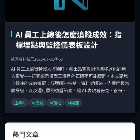
AI 員工上線後怎麼追蹤成效：指
標埋點與監控儀表板設計
恩梯科技
2026-07-31
63
AI 員工上線後若沒人持續盯，輸出品質會悄悄漂移退化卻無
人察覺——研究顯示模型三個月內正確率可能腰斬。本文聚焦
上線後的成效追蹤：該埋哪些指標、資料從哪來、告警門檻怎
麼分級，以及週月季的復盤節奏，讓 AI 表現看得見、管得
住。
企業AI
AI成效
AI落地
AI維運
熱門文章