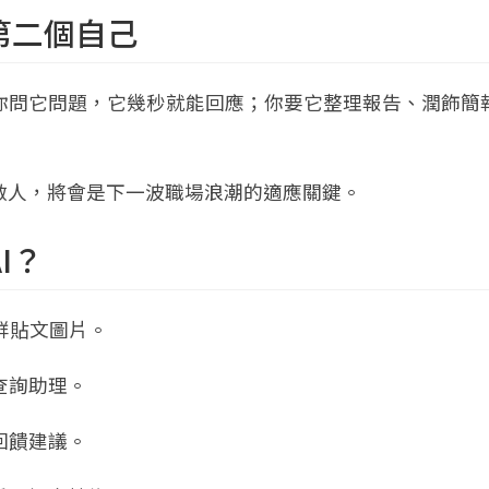
是第二個自己
。你問它問題，它幾秒就能回應；你要它整理報告、潤飾簡
敵人，將會是下一波職場浪潮的適應關鍵。
I？
社群貼文圖片。
查詢助理。
回饋建議。