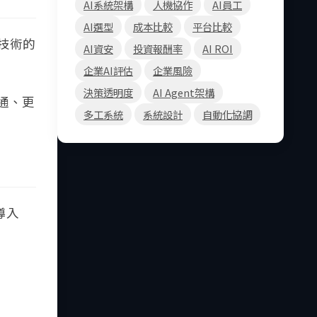
AI系統架構
人機協作
AI員工
AI選型
成本比較
平台比較
 技術的
AI資安
投資報酬率
AI ROI
企業AI評估
企業風險
決策透明度
AI Agent架構
通、更
多工系統
系統設計
自動化協調
導入