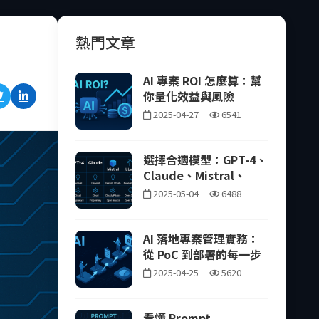
熱門文章
AI 專案 ROI 怎麼算：幫
你量化效益與風險
2025-04-27
6541
選擇合適模型：GPT-4、
Claude、Mistral、
LLaMA 的差異比較
2025-05-04
6488
AI 落地專案管理實務：
從 PoC 到部署的每一步
2025-04-25
5620
看懂 Prompt