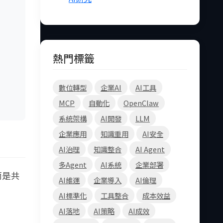
熱門標籤
數位轉型
企業AI
AI工具
MCP
自動化
OpenClaw
系統架構
AI開發
LLM
企業應用
知識重用
AI安全
AI治理
知識整合
AI Agent
多Agent
AI系統
企業部署
而是共
AI維運
企業導入
AI倫理
AI標準化
工具整合
成本效益
AI落地
AI策略
AI成效