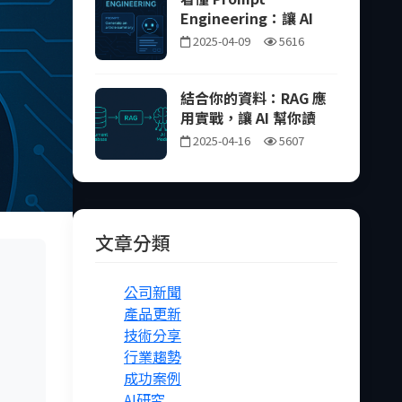
Engineering：讓 AI 更
懂你想要的答案
2025-04-09
5616
結合你的資料：RAG 應
用實戰，讓 AI 幫你讀懂
公司內部知識
2025-04-16
5607
文章分類
公司新聞
產品更新
技術分享
行業趨勢
成功案例
AI研究