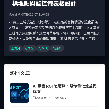
標埋點與監控儀表板設計
恩梯科技
2026-07-31
68
AI 員工上線後若沒人持續盯，輸出品質會悄悄漂移退化卻無
人察覺——研究顯示模型三個月內正確率可能腰斬。本文聚焦
上線後的成效追蹤：該埋哪些指標、資料從哪來、告警門檻怎
麼分級，以及週月季的復盤節奏，讓 AI 表現看得見、管得
住。
企業AI
AI成效
AI落地
AI維運
熱門文章
AI 專案 ROI 怎麼算：幫你量化效益與
風險
2025-04-27
6537