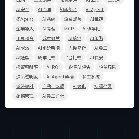
AI安全
AI治理
知識整合
AI Agent
多Agent
AI系統
企業部署
AI維運
企業導入
AI倫理
MCP
AI標準化
工具整合
成本效益
AI落地
AI策略
AI成效
AI系統架構
人機協作
AI員工
AI選型
成本比較
平台比較
AI資安
投資報酬率
AI ROI
企業AI評估
企業風險
決策透明度
AI Agent架構
多工系統
系統設計
自動化協調
AI優化
持續學習
錯誤管理
AI員工進化