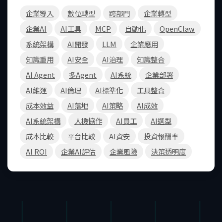
企業導入
數位轉型
跨部門
企業轉型
企業AI
AI工具
MCP
自動化
OpenClaw
系統架構
AI開發
LLM
企業應用
知識重用
AI安全
AI治理
知識整合
AI Agent
多Agent
AI系統
企業部署
AI維運
AI倫理
AI標準化
工具整合
成本效益
AI落地
AI策略
AI成效
AI系統架構
人機協作
AI員工
AI選型
成本比較
平台比較
AI資安
投資報酬率
AI ROI
企業AI評估
企業風險
決策透明度