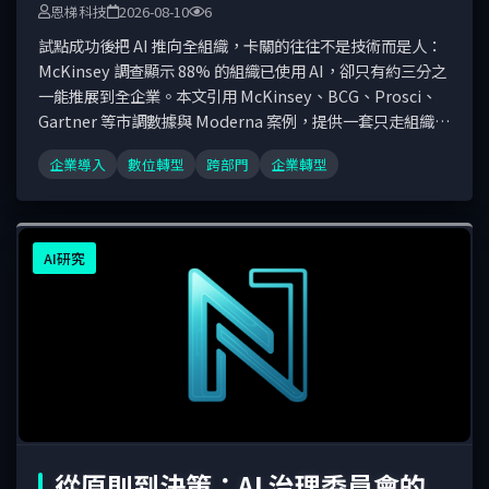
恩梯科技
2026-08-10
6
試點成功後把 AI 推向全組織，卡關的往往不是技術而是人：
McKinsey 調查顯示 88% 的組織已使用 AI，卻只有約三分之
一能推展到全企業。本文引用 McKinsey、BCG、Prosci、
Gartner 等市調數據與 Moderna 案例，提供一套只走組織與
人事面的變革管理劇本——利害關係人地圖、四種抗拒來源與
企業導入
數位轉型
跨部門
企業轉型
對策、ADKAR 溝通節奏、champion 制度，以及把採用綁進
KPI 與工作流程。
AI研究
從原則到決策：AI 治理委員會的