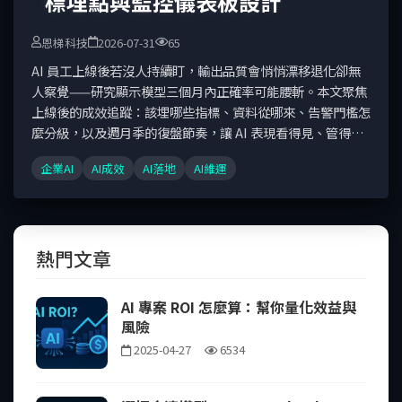
標埋點與監控儀表板設計
恩梯科技
2026-07-31
65
AI 員工上線後若沒人持續盯，輸出品質會悄悄漂移退化卻無
人察覺——研究顯示模型三個月內正確率可能腰斬。本文聚焦
上線後的成效追蹤：該埋哪些指標、資料從哪來、告警門檻怎
麼分級，以及週月季的復盤節奏，讓 AI 表現看得見、管得
住。
企業AI
AI成效
AI落地
AI維運
熱門文章
AI 專案 ROI 怎麼算：幫你量化效益與
風險
2025-04-27
6534