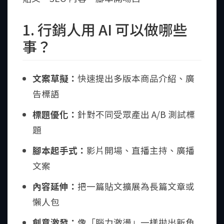
1. 行銷人用 AI 可以做哪些
事？
文案草擬：
快速提出多版本商品介紹、廣
告標語
標題優化：
針對不同受眾產出 A/B 測試標
題
腳本起手式：
影片開場、直播主持、廣播
文案
內容延伸：
把一篇貼文擴展為長篇文章或
懶人包
創意激發：
像「腦力激盪」一樣拋出新角