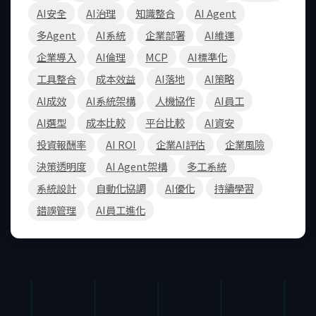
AI安全
AI治理
知識整合
AI Agent
多Agent
AI系統
企業部署
AI維運
企業導入
AI倫理
MCP
AI標準化
工具整合
成本效益
AI落地
AI策略
AI成效
AI系統架構
人機協作
AI員工
AI選型
成本比較
平台比較
AI資安
投資報酬率
AI ROI
企業AI評估
企業風險
決策透明度
AI Agent架構
多工系統
系統設計
自動化協調
AI優化
持續學習
錯誤管理
AI員工進化