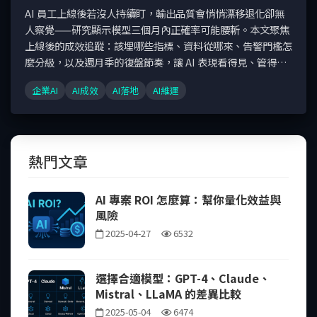
AI 員工上線後若沒人持續盯，輸出品質會悄悄漂移退化卻無
人察覺——研究顯示模型三個月內正確率可能腰斬。本文聚焦
上線後的成效追蹤：該埋哪些指標、資料從哪來、告警門檻怎
麼分級，以及週月季的復盤節奏，讓 AI 表現看得見、管得
住。
企業AI
AI成效
AI落地
AI維運
熱門文章
AI 專案 ROI 怎麼算：幫你量化效益與
風險
2025-04-27
6532
選擇合適模型：GPT-4、Claude、
Mistral、LLaMA 的差異比較
2025-05-04
6474