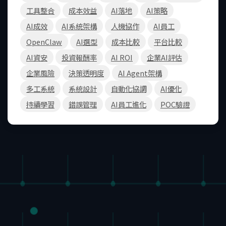
工具整合
成本效益
AI落地
AI策略
AI成效
AI系統架構
人機協作
AI員工
OpenClaw
AI選型
成本比較
平台比較
AI資安
投資報酬率
AI ROI
企業AI評估
企業風險
決策透明度
AI Agent架構
多工系統
系統設計
自動化協調
AI優化
持續學習
錯誤管理
AI員工進化
POC驗證