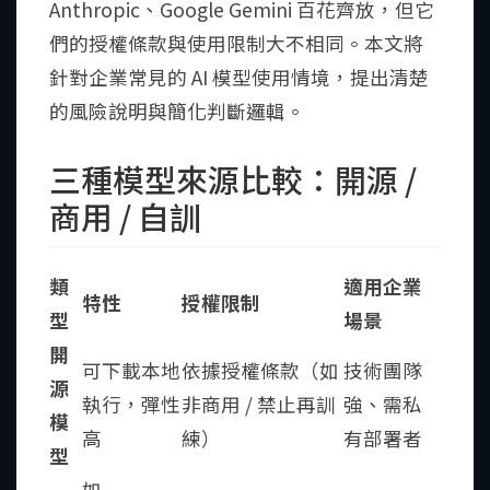
Anthropic、Google Gemini 百花齊放，但它
們的授權條款與使用限制大不相同。本文將
針對企業常見的 AI 模型使用情境，提出清楚
的風險說明與簡化判斷邏輯。
三種模型來源比較：開源 /
商用 / 自訓
類
適用企業
特性
授權限制
型
場景
開
可下載本地
依據授權條款（如
技術團隊
源
執行，彈性
非商用 / 禁止再訓
強、需私
模
高
練）
有部署者
型
如