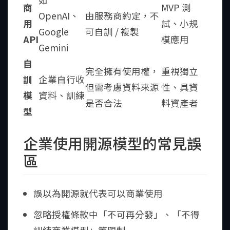
商
MVP 測
OpenAI、
由服務商約定，不
用
試、小規
Google
可自訓 / 複製
API
模應用
Gemini
自
完全擁有使用權，
重視獨立
訓
企業自行收
但需考慮資料來源
性、具資
模
資料、訓練
是否合法
料資產者
型
企業使用開源模型的常見誤
區
誤以為開源就代表可以商業使用
忽略授權條款中「不可再分發」、「不得